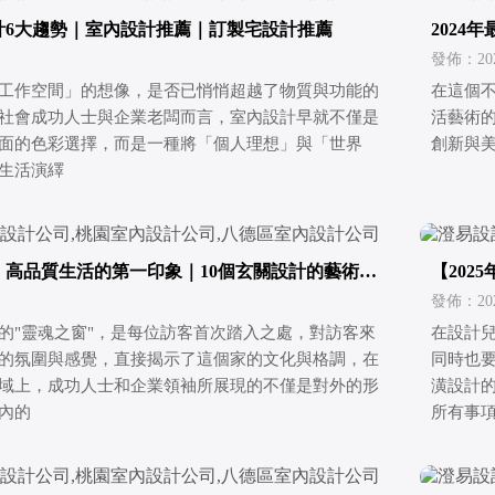
設計6大趨勢｜室內設計推薦｜訂製宅設計推薦
202
發佈：2026
工作空間」的想像，是否已悄悄超越了物質與功能的
在這個
社會成功人士與企業老闆而言，室內設計早就不僅是
活藝術的
面的色彩選擇，而是一種將「個人理想」與「世界
創新與
生活演繹
新】高品質生活的第一印象｜10個玄關設計的藝術與
【202
技巧大
發佈：2026
的"靈魂之窗"，是每位訪客首次踏入之處，對訪客來
在設計
的氛圍與感覺，直接揭示了這個家的文化與格調，在
同時也
域上，成功人士和企業領袖所展現的不僅是對外的形
潢設計
內的
所有事