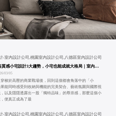
5年高質感小宅設計3大趨勢，小宅也能成就大格局｜室內設
｜訂製宅設計推薦
/03/05
日穿梭於高壓的商業戰場後，回到這個都會角落中的「小
如果能同時感受到收納與機能的完美契合、藝術氛圍與國際視
織，以及隱隱透露出一股「獨特品味」的尊崇感，那麼這個小
處，便真正成為了最