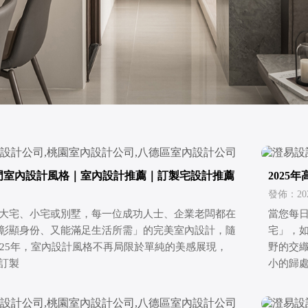
大熱門室內設計風格｜室內設計推薦｜訂製宅設計推薦
202
計推薦
發佈：2026
大宅、小宅或別墅，每一位成功人士、企業老闆都在
當您每
彰顯身份、又能滿足生活所需」的完美室內設計，隨
宅」，
025年，室內設計風格不再局限於單純的美感展現，
野的交
訂製
小的歸