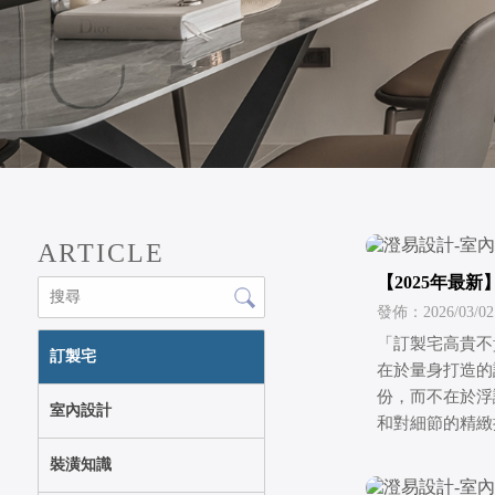
ARTICLE
【2025年最
目了然理想裝
發佈：2026/03/02
「訂製宅高貴不
訂製宅
在於量身打造的
份，而不在於浮
室內設計
和對細節的精緻
裝潢知識