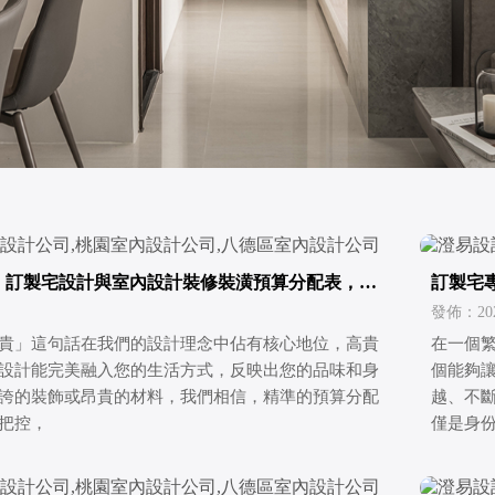
新】訂製宅設計與室內設計裝修裝潢預算分配表，一
訂製宅
潢費用
活的無
發佈：2026
貴」這句話在我們的設計理念中佔有核心地位，高貴
在一個
設計能完美融入您的生活方式，反映出您的品味和身
個能夠
誇的裝飾或昂貴的材料，我們相信，精準的預算分配
越、不
把控，
僅是身