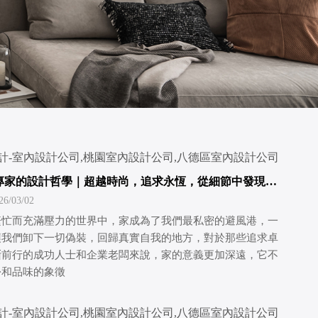
專家的設計哲學｜超越時尚，追求永恆，從細節中發現生
限可能
/03/02
繁忙而充滿壓力的世界中，家成為了我們最私密的避風港，一
讓我們卸下一切偽裝，回歸真實自我的地方，對於那些追求卓
斷前行的成功人士和企業老闆來說，家的意義更加深遠，它不
份和品味的象徵