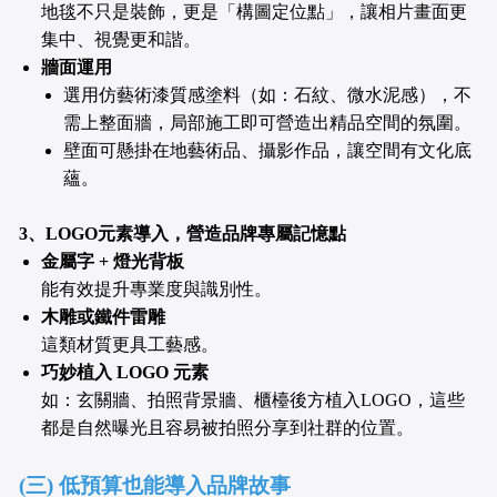
地毯不只是裝飾，更是「構圖定位點」，讓相片畫面更
集中、視覺更和諧。
牆面運用
選用仿藝術漆質感塗料（如：石紋、微水泥感），不
需上整面牆，局部施工即可營造出精品空間的氛圍。
壁面可懸掛在地藝術品、攝影作品，讓空間有文化底
蘊。
3、LOGO元素導入，營造品牌專屬記憶點
金屬字 + 燈光背板
能有效提升專業度與識別性。
木雕或鐵件雷雕
這類材質更具工藝感。
巧妙植入 LOGO 元素
如：玄關牆、拍照背景牆、櫃檯後方植入LOGO，這些
都是自然曝光且容易被拍照分享到社群的位置。
(三) 低預算也能導入品牌故事