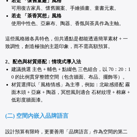
若走 「懷舊童趣」風格
可用復古家具、懷舊圖案、手繪插畫、童書元素。
若走 「茶香冥想」風格
使用中性色、亞麻布、陶器、香氛與茶具作為主軸。
這些風格雖各具特色，但共通點是都能透過簡單素材 + 一
致調性，創造極強的主題印象，而不需高額預算。
2、配色與材質搭配：情境式導入法
建議挑選 主色 + 輔色 + 點綴色 三色組合，以 70：20：1
0 的比例貫穿整體空間（包含牆面、布品、擺飾等）。
材質選擇以「風格情感」為主導，例如：北歐感搭配 霧
面木頭 + 亞麻 + 陶器，冥想風則適合 石材紋理 + 棉麻 +
低彩度牆面漆。
(二) 空間內嵌入品牌語言
設計預算有限時，更要善用「品牌語言」作為空間的第二