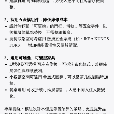
建議挑選 可調層板設計，方便因應不同住客需求做調
整。
2、採用五金模組件，降低維修成本
設計時預留「可更換」的門把、滑軌…等五金零件，以
後損壞能單點替換，不需整組報廢。
廚房或浴室可考慮用 懸掛五金系統（如：IKEA KUNGS
FORS），增加機能靈活性又便於清潔。
3、選用可堆疊、可變型家具
L型沙發可選擇 可左右變換 + 可拆洗布套款式，兼顧佈
局彈性與維護便利。
小客廳空間可選用 疊層式圓凳，可以當茶几也能臨時加
椅。
餐桌選用 可收折或可延展 設計，因應不同入住人數變
化。
專業提醒：模組設計不僅是節省預算的策略，更是提升品