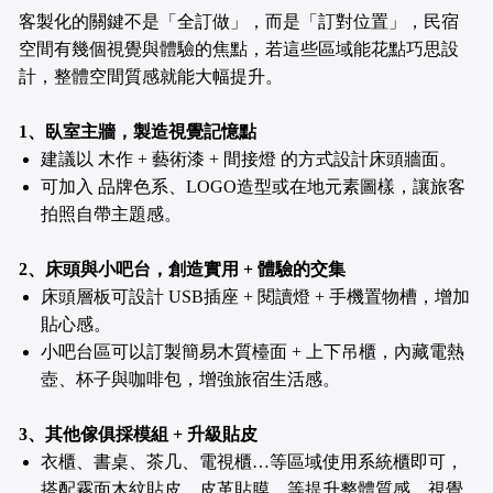
客製化的關鍵不是「全訂做」，而是「訂對位置」，民宿
空間有幾個視覺與體驗的焦點，若這些區域能花點巧思設
計，整體空間質感就能大幅提升。
1、臥室主牆，製造視覺記憶點
建議以 木作 + 藝術漆 + 間接燈 的方式設計床頭牆面。
可加入 品牌色系、LOGO造型或在地元素圖樣，讓旅客
拍照自帶主題感。
2、床頭與小吧台，創造實用 + 體驗的交集
床頭層板可設計 USB插座 + 閱讀燈 + 手機置物槽，增加
貼心感。
小吧台區可以訂製簡易木質檯面 + 上下吊櫃，內藏電熱
壺、杯子與咖啡包，增強旅宿生活感。
3、其他傢俱採模組 + 升級貼皮
衣櫃、書桌、茶几、電視櫃…等區域使用系統櫃即可，
搭配霧面木紋貼皮、皮革貼膜…等提升整體質感，視覺