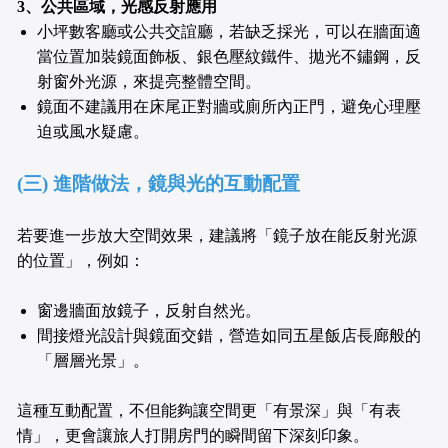
3、公共區域，光感反射應用
小坪數客廳或公共交誼廳，若缺乏採光，可以在牆面適
當位置加裝鏡面飾板、銀色壓紋鐵件、拋光不鏽鋼，反
射窗外光源，來提亮整體空間。
鏡面不建議用在床尾正對牆或廁所內正門，避免心理壓
迫或風水疑慮。
(三) 進階做法，鏡與光的互動配置
若要進一步放大空間效果，建議將「鏡子放在能反射光源
的位置」，例如：
窗邊牆面放鏡子，反射自然光。
間接燈光設計與鏡面交錯，營造如同五星飯店長廊般的
「層層光景」。
這種互動配置，不但能夠讓空間更「有景深」與「有表
情」，更會讓旅人打開房門的瞬間留下深刻印象。