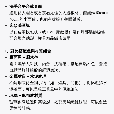
洗手台平台或桌面
選用仿大理石或石英石紋理的人造板材，僅施作 60cm ×
40cm 的小面積，也能有效提升整體質感。
床頭牆區塊
以仿皮革軟包板（或 PVC 壓紋板）製作局部裝飾線條，
配合燈光點綴，極具精品飯店氛圍。
2、對比搭配色與材質組合
霧面黑 + 原木色
霧面黑給人科技、內斂、沈穩感，搭配自然木色，營造
出精品咖啡館般的舒適層次。
金屬材質 + 水泥紋理
不鏽鋼或仿金銅小物（如：燈具、門把），對比粗獷水
泥牆面，可以呈現工業風中的優雅細節。
玻璃 + 麻布紋材質
玻璃象徵通透與高級感，搭配天然纖維紋理，可以創造
柔性設計感。