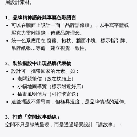
層設計素材。
1、品牌精神語錄與專屬色彩語言
可以在牆面上設計一面「品牌語錄牆」，以手寫字體或
壓克力雷雕語錄，傳遞品牌理念。
統一色系應用在 窗簾、抱枕、牆面小塊、標示指引牌、
吊牌紙張…等處，建立視覺一致性。
2、裝飾擺設中出現品牌代表物
設計可「攜帶回家的元素」如：
老闆親筆信（放在枕頭上）
小幅地圖導覽（標示附近好店）
插畫風明信片（可打卡寄送）
這些擺設不需昂貴，但極具溫度，是品牌情感的延伸。
3、打造「空間敘事動線」
空間不只是靜態呈現，而是透過場景設計「講故事」：